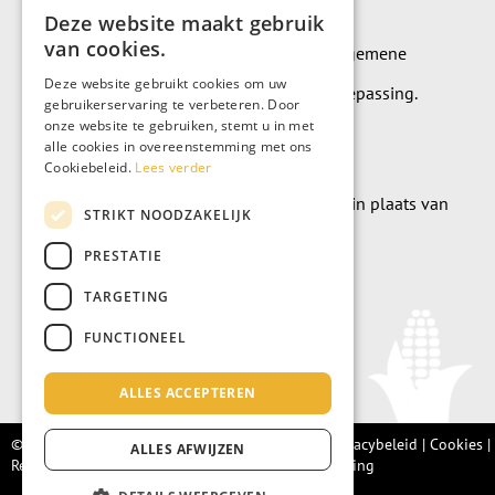
Deze website maakt gebruik
van cookies.
Op alle leveringen en diensten zijn onze algemene
Deze website gebruikt cookies om uw
leverings- en betalingsvoorwaarden van toepassing.
gebruikerservaring te verbeteren. Door
onze website te gebruiken, stemt u in met
Algemene voorwaarden
alle cookies in overeenstemming met ons
Cookiebeleid.
Lees verder
Wilt u geld doneren? Dat kan uiteraard ook in plaats van
STRIKT NOODZAKELIJK
meubels te kopen.
PRESTATIE
Doneer
TARGETING
FUNCTIONEEL
ALLES ACCEPTEREN
© Living Fair 2022 –
Algemene voorwaarden
|
Privacybeleid
|
Cookies
|
ALLES AFWIJZEN
Retourbeleid |
Integriteitsprotocol
|
Klachtenregeling