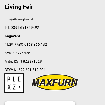
Living Fair
info@livingfair.nl
Tel.
0031 651359392
Gegevens
NL29 RABO 0118 3557 32
KVK: 08224426
Anbi: RSIN 822291319
BTW: NL822.291.319.B01.
Voorwaarden