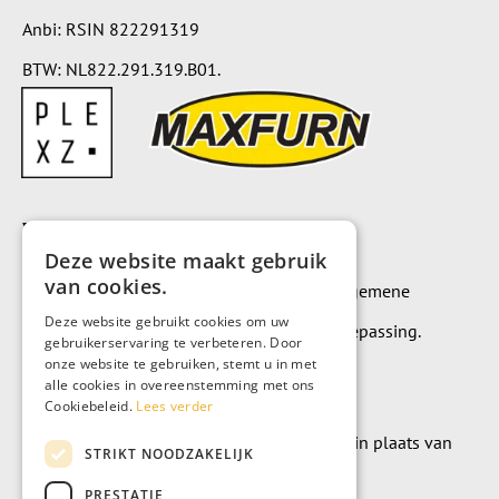
Anbi: RSIN 822291319
BTW: NL822.291.319.B01.
Voorwaarden
Deze website maakt gebruik
van cookies.
Op alle leveringen en diensten zijn onze algemene
Deze website gebruikt cookies om uw
leverings- en betalingsvoorwaarden van toepassing.
gebruikerservaring te verbeteren. Door
onze website te gebruiken, stemt u in met
Algemene voorwaarden
alle cookies in overeenstemming met ons
Cookiebeleid.
Lees verder
Wilt u geld doneren? Dat kan uiteraard ook in plaats van
STRIKT NOODZAKELIJK
meubels te kopen.
PRESTATIE