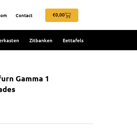
Winkelwagen
oom
Contact
€
0,00
rkasten
Zitbanken
Eettafels
xfurn Gamma 1
lades