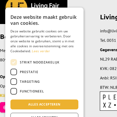
Livin
Deze website maakt gebruik
van cookies.
info@livi
Deze website gebruikt cookies om uw
Bezoek de showroom
gebruikerservaring te verbeteren. Door
Tel.
0031
onze website te gebruiken, stemt u in met
alle cookies in overeenstemming met ons
Gegeven
Meidoornplein 89
Cookiebeleid.
Lees verder
NL29 RA
8091 JZ Wezep
STRIKT NOODZAKELIJK
KVK: 08
PRESTATIE
Openingstijden
Anbi: RS
TARGETING
Open op afspraak, maak een afspraak.
BTW: NL8
FUNCTIONEEL
Klik hier
ALLES ACCEPTEREN