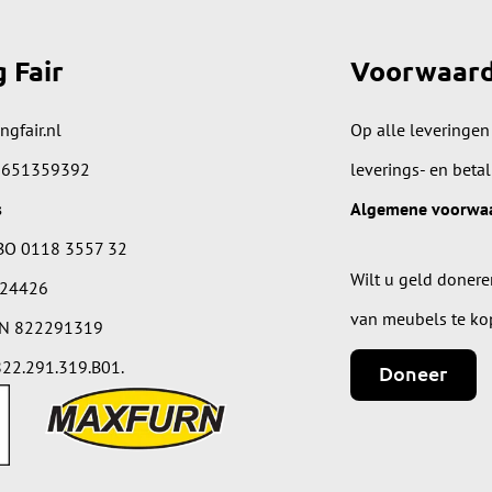
g Fair
Voorwaar
ngfair.nl
Op alle leveringen
 651359392
leverings- en beta
s
Algemene voorwa
BO 0118 3557 32
Wilt u geld donere
224426
van meubels te ko
IN 822291319
22.291.319.B01.
Doneer