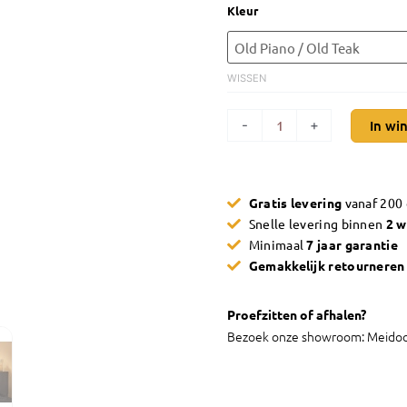
Vitrinekast
Kleur
Maxfurn
Gamma
1
WISSEN
glazen
deur
-
+
In wi
en
lades
aantal
Gratis levering
vanaf 200
Snelle levering binnen
2 
Minimaal
7 jaar garantie
Gemakkelijk retournere
Proefzitten of afhalen?
Bezoek onze showroom: Meidoo