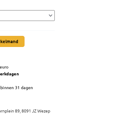
nkelmand
 euro
werkdagen
n
binnen 31 dagen
rnplein 89, 8091 JZ Wezep