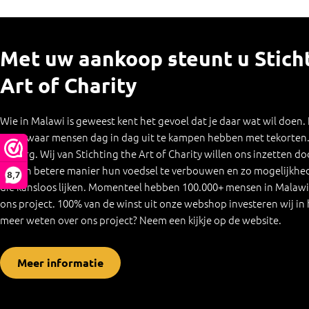
Met uw aankoop steunt u Stich
Art of Charity
Wie in Malawi is geweest kent het gevoel dat je daar wat wil doen.
maar waar mensen dag in dag uit te kampen hebben met tekorten. 
en zorg. Wij van Stichting the Art of Charity willen ons inzetten d
op een betere manier hun voedsel te verbouwen en zo mogelijkhede
8,7
die kansloos lijken. Momenteel hebben 100.000+ mensen in Malawi 
ons project. 100% van de winst uit onze webshop investeren wij in h
meer weten over ons project? Neem een kijkje op de website.
Meer informatie