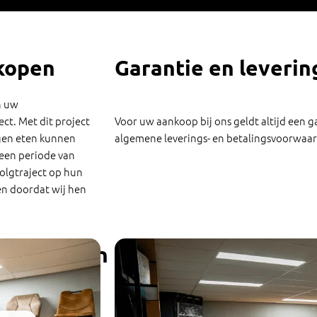
kopen
Garantie en leveri
n uw
ct. Met dit project
Voor uw aankoop bij ons geldt altijd een g
gen eten kunnen
algemene leverings- en betalingsvoorwaar
 een periode van
olgtraject op hun
n doordat wij hen
lt u komen proefzitten?