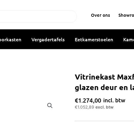
Over ons
Showr
oorkasten
Vergadertafels
Eetkamerstoelen
Kame
Vitrinekast Ma
glazen deur en 
€
1.274,00
incl. btw
€
1.052,89
excl. btw