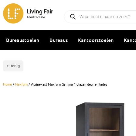
Ga
naar
Producten
zoeken
de
inhoud
Bureaustoelen
Bureaus
Kantoorstoelen
Kant
← terug
Home
/
Maxfurn
/ Vitrinekast Maxfurn Gamma 1 glazen deur en lades