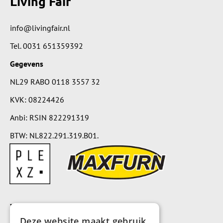
Living Fair
info@livingfair.nl
Tel.
0031 651359392
Gegevens
NL29 RABO 0118 3557 32
KVK: 08224426
Anbi: RSIN 822291319
BTW: NL822.291.319.B01.
Voorwaarden
Deze website maakt gebruik