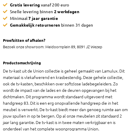
Gratis levering
vanaf 200 euro
groot
Snelle levering binnen
2 werkdagen
aantal
Minimaal
7 jaar garantie
Gemakkelijk retourneren
binnen 31 dagen
Proefzitten of afhalen?
Bezoek onze showroom: Meidoornplein 89, 8091 JZ Wezep
Productomschrijving
De tv-kast uit de Union collectie is geheel gemaakt van Lamulux. Dit
materiaal is vlekafwerend en krasbestendig. Deze gehele collectie,
ook de tv-kasten, beschikken over softclose ladebegeleiders. Zo
wordt de impact van de lades en de deuren opgevangen bij het
dichtmaken. Dit programma wordt standaard uitgevoerd met
handgreep 83. Dit is een erg onopvallende handgreep die in het
meubel is verwerkt. De tv-kast biedt meer dan genoeg ruimte aan om
jouw spullen in op te bergen. Op al onze meubelen zit standaard 2
jaar lang garantie. De tv-kast is in twee maten verkrijgbaar en is
onderdeel van het complete woonprogramma Union.