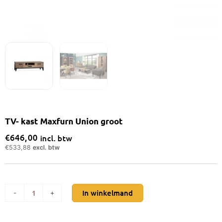
TV- kast Maxfurn Union groot
€
646,00
incl. btw
€
533,88
excl. btw
TV-
In winkelmand
-
+
kast
Maxfurn
Union