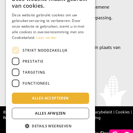
van cookies.
Op alle leveringen en diensten zijn onze algemene
Deze website gebruikt cookies om uw
leverings- en betalingsvoorwaarden van toepassing.
gebruikerservaring te verbeteren. Door
onze website te gebruiken, stemt u in met
Algemene voorwaarden
alle cookies in overeenstemming met ons
Cookiebeleid.
Lees verder
Wilt u geld doneren? Dat kan uiteraard ook in plaats van
STRIKT NOODZAKELIJK
meubels te kopen.
PRESTATIE
Doneer
TARGETING
FUNCTIONEEL
ALLES ACCEPTEREN
© Living Fair 2022 –
Algemene voorwaarden
|
Privacybeleid
|
Cookies
|
ALLES AFWIJZEN
Retourbeleid |
Integriteitsprotocol
|
Klachtenregeling
DETAILS WEERGEVEN