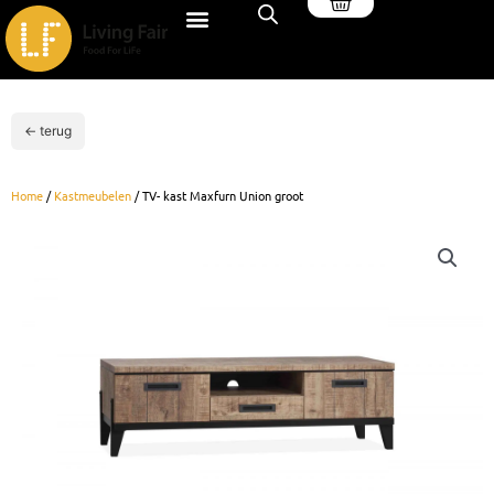
Winkelwagen
Ga
naar
de
inhoud
← terug
Home
/
Kastmeubelen
/ TV- kast Maxfurn Union groot