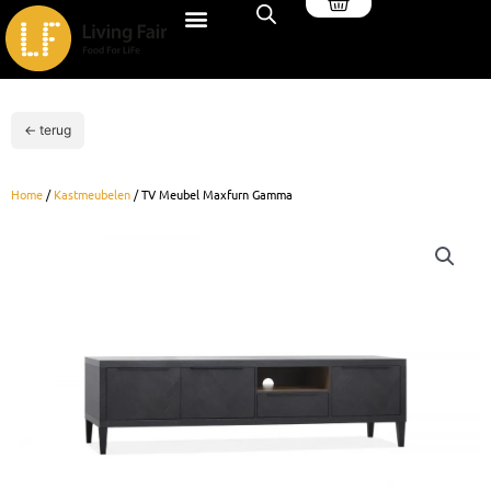
Winkelwagen
Ga
naar
de
inhoud
← terug
Home
/
Kastmeubelen
/ TV Meubel Maxfurn Gamma