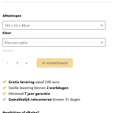
tot
€838,00
TV
Afmetingen
Meubel
Maxfurn
Gamma
Kleur
aantal
WISSEN
In winkelmand
-
+
Gratis levering
vanaf 200 euro
Snelle levering binnen
2 werkdagen
Minimaal
7 jaar garantie
Gemakkelijk retourneren
binnen 31 dagen
Proefzitten of afhalen?