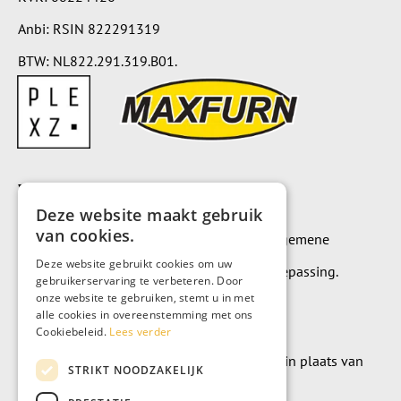
Anbi: RSIN 822291319
BTW: NL822.291.319.B01.
Voorwaarden
Deze website maakt gebruik
van cookies.
Op alle leveringen en diensten zijn onze algemene
Deze website gebruikt cookies om uw
leverings- en betalingsvoorwaarden van toepassing.
gebruikerservaring te verbeteren. Door
onze website te gebruiken, stemt u in met
Algemene voorwaarden
alle cookies in overeenstemming met ons
Cookiebeleid.
Lees verder
Wilt u geld doneren? Dat kan uiteraard ook in plaats van
STRIKT NOODZAKELIJK
meubels te kopen.