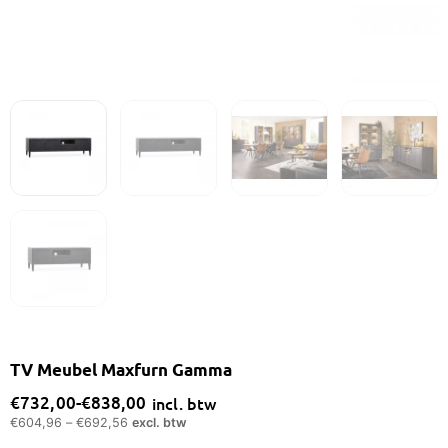
TV Meubel Maxfurn Gamma
€
732,00
-
€
838,00
incl. btw
Prijsklasse:
€
604,96
–
€
692,56
excl. btw
€732,00