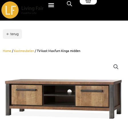
Winkelwagen
Ga
naar
de
inhoud
← terug
Home
/
Kastmeubelen
/ TV-kast Maxfurn Kinga midden