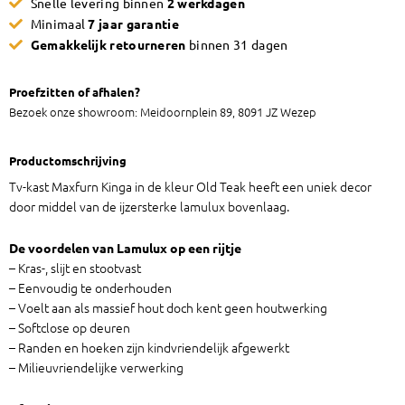
Snelle levering binnen
2 werkdagen
aantal
Minimaal
7 jaar garantie
Gemakkelijk retourneren
binnen 31 dagen
Proefzitten of afhalen?
Bezoek onze showroom: Meidoornplein 89, 8091 JZ Wezep
Productomschrijving
Tv-kast Maxfurn Kinga in de kleur Old Teak heeft een uniek decor
door middel van de ijzersterke lamulux bovenlaag.
De voordelen van Lamulux op een rijtje
– Kras-, slijt en stootvast
– Eenvoudig te onderhouden
– Voelt aan als massief hout doch kent geen houtwerking
– Softclose op deuren
– Randen en hoeken zijn kindvriendelijk afgewerkt
– Milieuvriendelijke verwerking