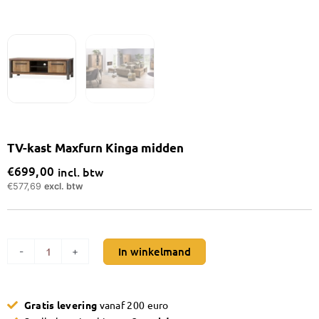
TV-kast Maxfurn Kinga midden
€
699,00
incl. btw
€
577,69
excl. btw
TV-
In winkelmand
-
+
kast
Maxfurn
Kinga
Gratis levering
vanaf 200 euro
midden