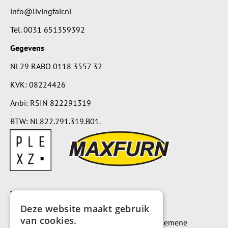
info@livingfair.nl
Tel.
0031 651359392
Gegevens
NL29 RABO 0118 3557 32
KVK: 08224426
Anbi: RSIN 822291319
BTW: NL822.291.319.B01.
Voorwaarden
Deze website maakt gebruik
van cookies.
Op alle leveringen en diensten zijn onze algemene