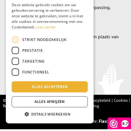
Deze website gebruikt cookies om uw
leverings- en betalingsvoorwaarden van toepassing.
gebruikerservaring te verbeteren. Door
onze website te gebruiken, stemt u in met
Algemene voorwaarden
alle cookies in overeenstemming met ons
Cookiebeleid.
Lees verder
Wilt u geld doneren? Dat kan uiteraard ook in plaats van
STRIKT NOODZAKELIJK
meubels te kopen.
PRESTATIE
Doneer
TARGETING
FUNCTIONEEL
ALLES ACCEPTEREN
© Living Fair 2022 –
Algemene voorwaarden
|
Privacybeleid
|
Cookies
|
ALLES AFWIJZEN
Retourbeleid |
Integriteitsprotocol
|
Klachtenregeling
DETAILS WEERGEVEN
Realisatie:
Flexxmarketing
8,7