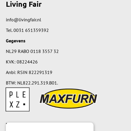
Living Fair
info@livingfair.nl
Tel.
0031 651359392
Gegevens
NL29 RABO 0118 3557 32
KVK: 08224426
Anbi: RSIN 822291319
BTW: NL822.291.319.B01.
Voorwaarden