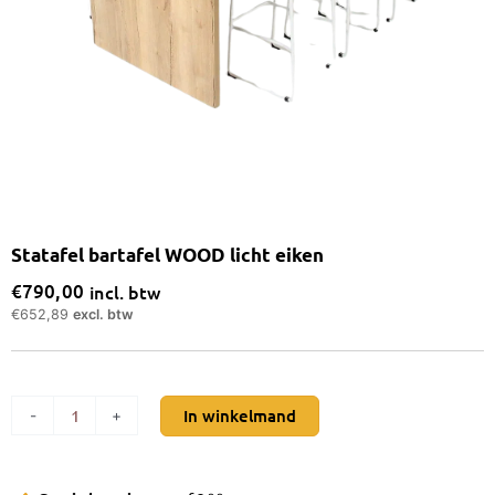
Statafel bartafel WOOD licht eiken
€
790,00
incl. btw
€
652,89
excl. btw
Statafel
In winkelmand
-
+
bartafel
WOOD
licht