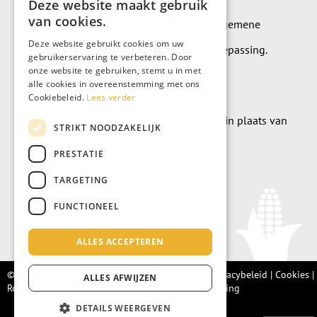
Deze website maakt gebruik
van cookies.
Op alle leveringen en diensten zijn onze algemene
Deze website gebruikt cookies om uw
leverings- en betalingsvoorwaarden van toepassing.
gebruikerservaring te verbeteren. Door
onze website te gebruiken, stemt u in met
Algemene voorwaarden
alle cookies in overeenstemming met ons
Cookiebeleid.
Lees verder
Wilt u geld doneren? Dat kan uiteraard ook in plaats van
STRIKT NOODZAKELIJK
meubels te kopen.
PRESTATIE
Doneer
TARGETING
FUNCTIONEEL
ALLES ACCEPTEREN
© Living Fair 2022 –
Algemene voorwaarden
|
Privacybeleid
|
Cookies
|
ALLES AFWIJZEN
Retourbeleid |
Integriteitsprotocol
|
Klachtenregeling
DETAILS WEERGEVEN