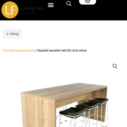
Winkelwagen
Ga
naar
de
inhoud
← terug
Home
/
Vergadertafels
/ Statafel bartafel WOOD licht eiken