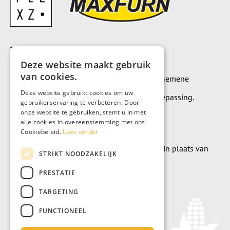
Voorwaarden
Deze website maakt gebruik
van cookies.
Op alle leveringen en diensten zijn onze algemene
Deze website gebruikt cookies om uw
leverings- en betalingsvoorwaarden van toepassing.
gebruikerservaring te verbeteren. Door
onze website te gebruiken, stemt u in met
Algemene voorwaarden
alle cookies in overeenstemming met ons
Cookiebeleid.
Lees verder
Wilt u geld doneren? Dat kan uiteraard ook in plaats van
STRIKT NOODZAKELIJK
meubels te kopen.
PRESTATIE
Doneer
TARGETING
FUNCTIONEEL