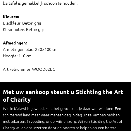
bartafel is gemakkelijk schoon te houden.
Kleuren:
Bladkleur: Beton grijs
Kleur poten: Beton grijs
Afmetingen:
Afmetingen blad: 220×100 cm
Hoogte: 110 cm
Artikelnummer: WOOD02BG
Met uw aankoop steunt u Stichting the Art
of Charity
Wie in Malawi is geweest kent het gevoel dat je daar wat wil doen. Een
schitterend land maar waar mensen dag in dag uit te kampen hebben
met tekorten. In voeding, onderwijs en zorg. Wij van Stichting the Art of
Charity willen ons inzetten door de boeren te helpen op een betere