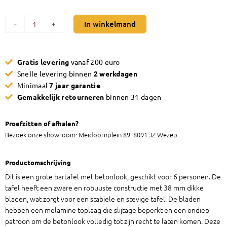
Statafel
In winkelmand
-
+
bartafel
WOOD
beton
Gratis levering
vanaf 200 euro
grijs
Snelle levering binnen
2 werkdagen
aantal
Minimaal
7 jaar garantie
Gemakkelijk retourneren
binnen 31 dagen
Proefzitten of afhalen?
Bezoek onze showroom: Meidoornplein 89, 8091 JZ Wezep
Productomschrijving
Dit is een grote bartafel met betonlook, geschikt voor 6 personen. De
tafel heeft een zware en robuuste constructie met 38 mm dikke
bladen, wat zorgt voor een stabiele en stevige tafel. De bladen
hebben een melamine toplaag die slijtage beperkt en een ondiep
patroon om de betonlook volledig tot zijn recht te laten komen. Deze