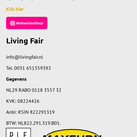
Klik hier
Living Fair
info@livingfair.nl
Tel.
0031 651359392
Gegevens
NL29 RABO 0118 3557 32
KVK: 08224426
Anbi: RSIN 822291319
BTW: NL822.291.319.B01.