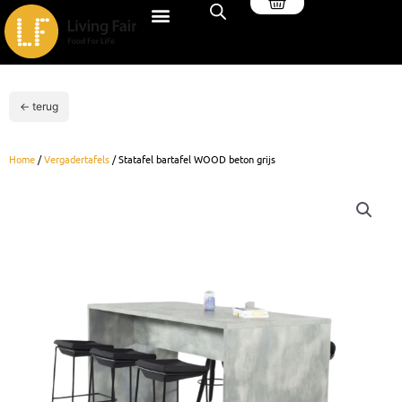
Winkelwagen
Ga
naar
de
inhoud
← terug
Home
/
Vergadertafels
/ Statafel bartafel WOOD beton grijs