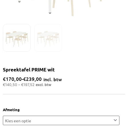
Spreektafel PRIME wit
€
170,00
-
€
239,00
incl. btw
Prijsklasse:
€
140,50
–
€
197,52
excl. btw
€170,00
tot
€239,00
Spreektafel
Afmeting
PRIME
wit
aantal