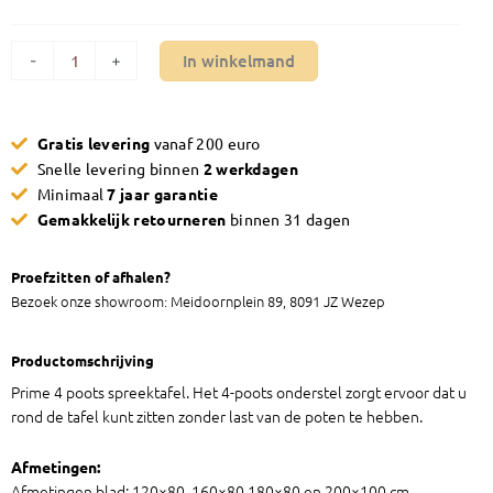
In winkelmand
-
+
Gratis levering
vanaf 200 euro
Snelle levering binnen
2 werkdagen
Minimaal
7 jaar garantie
Gemakkelijk retourneren
binnen 31 dagen
Proefzitten of afhalen?
Bezoek onze showroom: Meidoornplein 89, 8091 JZ Wezep
Productomschrijving
Prime 4 poots spreektafel. Het 4-poots onderstel zorgt ervoor dat u
rond de tafel kunt zitten zonder last van de poten te hebben.
Afmetingen:
Afmetingen blad: 120×80, 160×80,180×80 en 200×100 cm