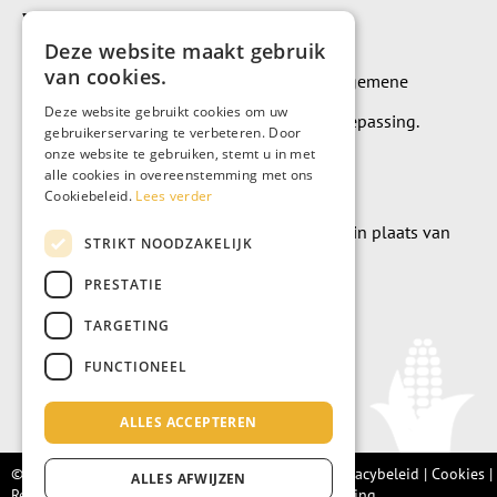
Voorwaarden
Deze website maakt gebruik
van cookies.
Op alle leveringen en diensten zijn onze algemene
Deze website gebruikt cookies om uw
leverings- en betalingsvoorwaarden van toepassing.
gebruikerservaring te verbeteren. Door
onze website te gebruiken, stemt u in met
Algemene voorwaarden
alle cookies in overeenstemming met ons
Cookiebeleid.
Lees verder
Wilt u geld doneren? Dat kan uiteraard ook in plaats van
STRIKT NOODZAKELIJK
meubels te kopen.
PRESTATIE
Doneer
TARGETING
FUNCTIONEEL
ALLES ACCEPTEREN
© Living Fair 2022 –
Algemene voorwaarden
|
Privacybeleid
|
Cookies
|
ALLES AFWIJZEN
Retourbeleid |
Integriteitsprotocol
|
Klachtenregeling