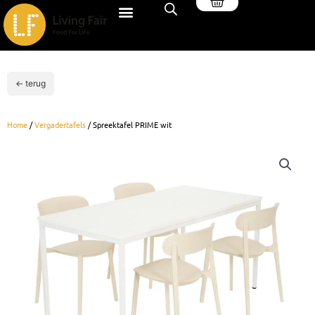
Winkelwagen
Ga
naar
de
inhoud
← terug
Home
/
Vergadertafels
/ Spreektafel PRIME wit