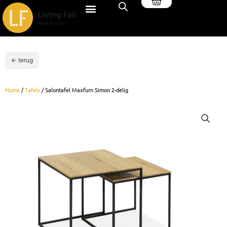
Winkelwagen
Ga
naar
de
inhoud
← terug
Home
/
Tafels
/ Salontafel Maxfurn Simon 2-delig