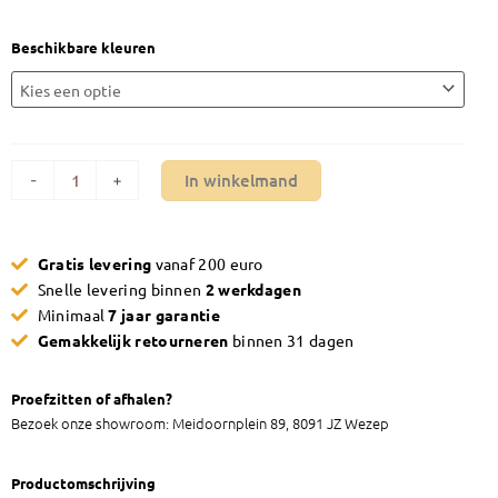
Salontafel
Beschikbare kleuren
Maxfurn
Simon
2-
delig
aantal
In winkelmand
-
+
Gratis levering
vanaf 200 euro
Snelle levering binnen
2 werkdagen
Minimaal
7 jaar garantie
Gemakkelijk retourneren
binnen 31 dagen
Proefzitten of afhalen?
Bezoek onze showroom: Meidoornplein 89, 8091 JZ Wezep
Productomschrijving