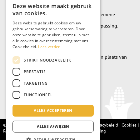
Deze website maakt gebruik
van cookies.
Op alle leveringen en diensten zijn onze algemene
Deze website gebruikt cookies om uw
leverings- en betalingsvoorwaarden van toepassing.
gebruikerservaring te verbeteren. Door
onze website te gebruiken, stemt u in met
Algemene voorwaarden
alle cookies in overeenstemming met ons
Cookiebeleid.
Lees verder
Wilt u geld doneren? Dat kan uiteraard ook in plaats van
STRIKT NOODZAKELIJK
meubels te kopen.
PRESTATIE
Doneer
TARGETING
FUNCTIONEEL
ALLES ACCEPTEREN
© Living Fair 2022 –
Algemene voorwaarden
|
Privacybeleid
|
Cookies
|
ALLES AFWIJZEN
Retourbeleid |
Integriteitsprotocol
|
Klachtenregeling
DETAILS WEERGEVEN