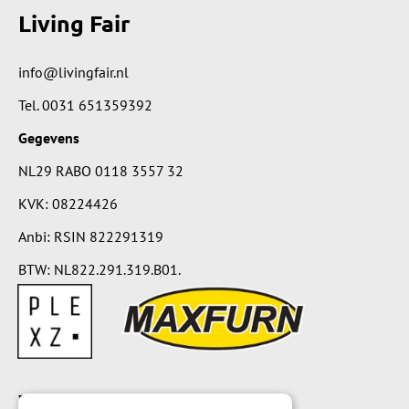
Living Fair
info@livingfair.nl
Tel.
0031 651359392
Gegevens
NL29 RABO 0118 3557 32
KVK: 08224426
Anbi: RSIN 822291319
BTW: NL822.291.319.B01.
Voorwaarden