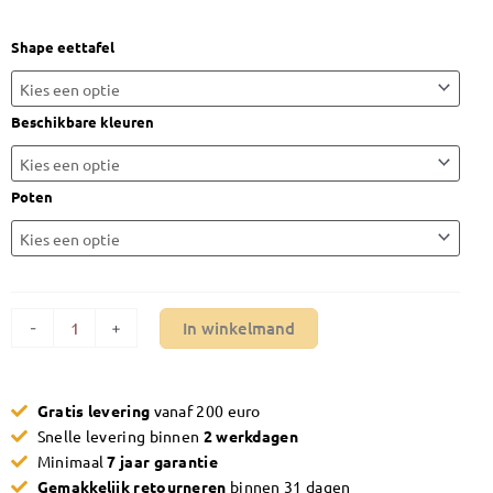
€1.195,00
Eettafel
Shape eettafel
Maxfurn
Shape
aantal
Beschikbare kleuren
Poten
In winkelmand
-
+
Gratis levering
vanaf 200 euro
Snelle levering binnen
2 werkdagen
Minimaal
7 jaar garantie
Gemakkelijk retourneren
binnen 31 dagen