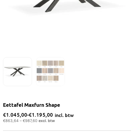
Eettafel Maxfurn Shape
€
1.045,00
-
€
1.195,00
incl. btw
Prijsklasse:
€
863,64
–
€
987,60
excl. btw
€1.045,00
tot