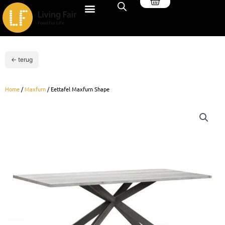
Winkelwagen
Ga
naar
de
inhoud
← terug
Home
/
Maxfurn
/ Eettafel Maxfurn Shape