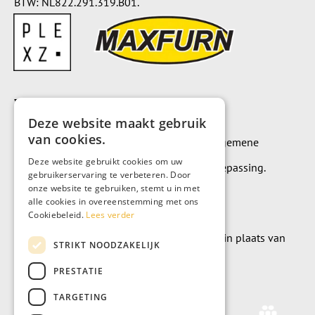
BTW: NL822.291.319.B01.
Voorwaarden
Deze website maakt gebruik
van cookies.
Op alle leveringen en diensten zijn onze algemene
Deze website gebruikt cookies om uw
leverings- en betalingsvoorwaarden van toepassing.
gebruikerservaring te verbeteren. Door
onze website te gebruiken, stemt u in met
Algemene voorwaarden
alle cookies in overeenstemming met ons
Cookiebeleid.
Lees verder
Wilt u geld doneren? Dat kan uiteraard ook in plaats van
STRIKT NOODZAKELIJK
meubels te kopen.
PRESTATIE
Doneer
TARGETING