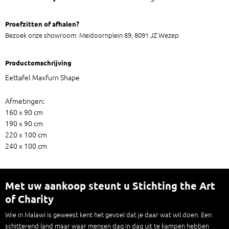
Proefzitten of afhalen?
Bezoek onze showroom: Meidoornplein 89, 8091 JZ Wezep
Productomschrijving
Eettafel Maxfurn Shape
Afmetingen:
160 x 90 cm
190 x 90 cm
220 x 100 cm
240 x 100 cm
Met uw aankoop steunt u Stichting the Art
of Charity
Wie in Malawi is geweest kent het gevoel dat je daar wat wil doen. Een
schitterend land maar waar mensen dag in dag uit te kampen hebben