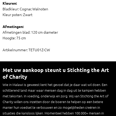
Kleuren:
Bladkleur: Cognac Walnoten
Kleur poten: Zwart
Afmetingen:
Afmetingen blad: 120 cm diameter
Hoogte: 75 cm
Artikelnummer: TETU01Z-CW
Met uw aankoop steunt u Stichting the Art
of Charity
Wie in Malawi is geweest kent het gevoel dat je daar wat wil doen. Een
schitterend land maar waar mensen dag in dag uit te kampen hebben
met tekorten. In voeding, onderwijs en zorg. Wij van Stichting the Art of
Charity willen ons inzetten door de boeren te helpen op een betere
manier hun voedsel te verbouwen en zo mogelijkheden creëren in
situaties die kansloos lijken. Momenteel hebben 100.000+ mensen in