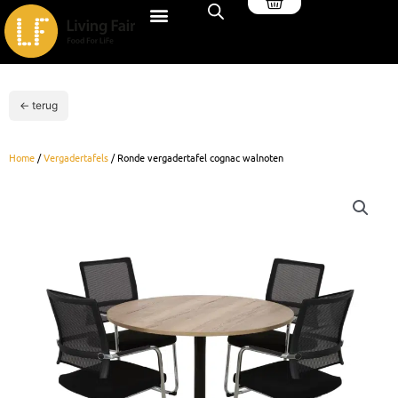
Winkelwagen
Ga
naar
de
inhoud
← terug
Home
/
Vergadertafels
/ Ronde vergadertafel cognac walnoten