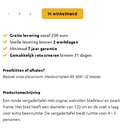
Ronde
In winkelmand
-
+
vergadertafel
cognac
walnoten
Gratis levering
vanaf 200 euro
aantal
Snelle levering binnen
2 werkdagen
Minimaal
7 jaar garantie
Gemakkelijk retourneren
binnen 31 dagen
Proefzitten of afhalen?
Bezoek onze showroom: Meidoornplein 89, 8091 JZ Wezep
Productomschrijving
Een ronde vergadertafel met cognac walnoten bladkleur en zwart
frame. Het blad heeft een diameter van 120 cm en de voet is laag
voor extra beenruimte. De vergadertafel biedt ruimte voor 4 – 5
personen.