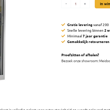
Roldeurkast
-
+
In wi
hoog
model
zilvergrijs
Gratis levering
vanaf 200
STOR
Snelle levering binnen
2 
aantal
Minimaal
7 jaar garantie
Gemakkelijk retournere
Proefzitten of afhalen?
Bezoek onze showroom: Meidoo
urkast is volledig gelast voor extra stevigheid en wordt geleverd me