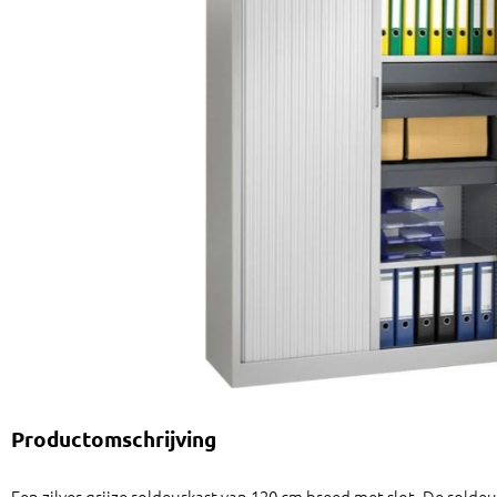
Productomschrijving
Een zilver grijze roldeurkast van 120 cm breed met slot. De rolde