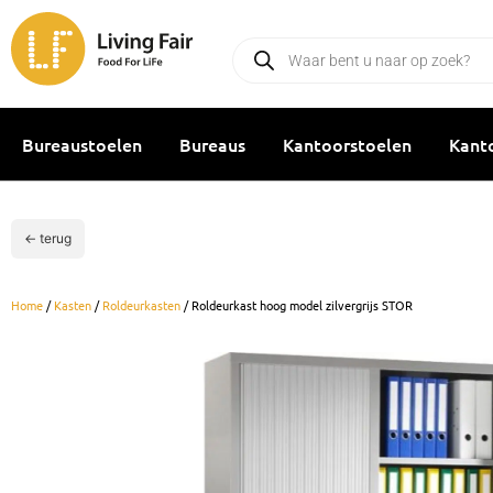
Ga
naar
Producten
zoeken
de
inhoud
Bureaustoelen
Bureaus
Kantoorstoelen
Kant
← terug
Home
/
Kasten
/
Roldeurkasten
/ Roldeurkast hoog model zilvergrijs STOR