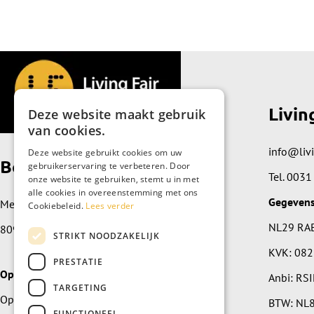
Livin
Deze website maakt gebruik
van cookies.
info@livi
Deze website gebruikt cookies om uw
Bezoek de showroom
gebruikerservaring te verbeteren. Door
Tel.
0031
onze website te gebruiken, stemt u in met
alle cookies in overeenstemming met ons
Gegeven
Meidoornplein 89
Cookiebeleid.
Lees verder
NL29 RA
8091 JZ Wezep
STRIKT NOODZAKELIJK
KVK: 08
PRESTATIE
Openingstijden
Anbi: RS
TARGETING
Open op afspraak, maak een afspraak.
BTW: NL8
FUNCTIONEEL