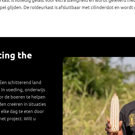
l glijden. De roldeurkast is afsluitbaar met cilinderslot en wordt 
ting the
 Een schitterend land
In voeding, onderwijs
oor de boeren te helpen
n creëren in situaties
elke dag te eten door
et project. Wilt u