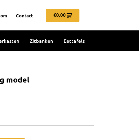
Winkelwagen
oom
Contact
€
0,00
rkasten
Zitbanken
Eettafels
og model