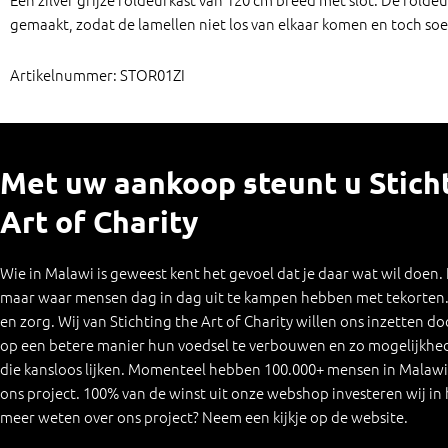
gemaakt, zodat de lamellen niet los van elkaar komen en toch soepe
Artikelnummer: STOR01ZI
Met uw aankoop steunt u Stich
Art of Charity
Wie in Malawi is geweest kent het gevoel dat je daar wat wil doen.
maar waar mensen dag in dag uit te kampen hebben met tekorten. 
en zorg. Wij van Stichting the Art of Charity willen ons inzetten d
op een betere manier hun voedsel te verbouwen en zo mogelijkhede
die kansloos lijken. Momenteel hebben 100.000+ mensen in Malawi 
ons project. 100% van de winst uit onze webshop investeren wij in h
meer weten over ons project? Neem een kijkje op de website.