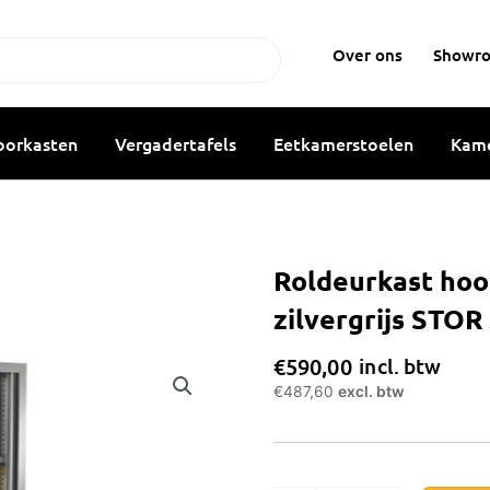
Over ons
Showr
oorkasten
Vergadertafels
Eetkamerstoelen
Kame
Roldeurkast ho
zilvergrijs STOR
€
590,00
incl. btw
€
487,60
excl. btw