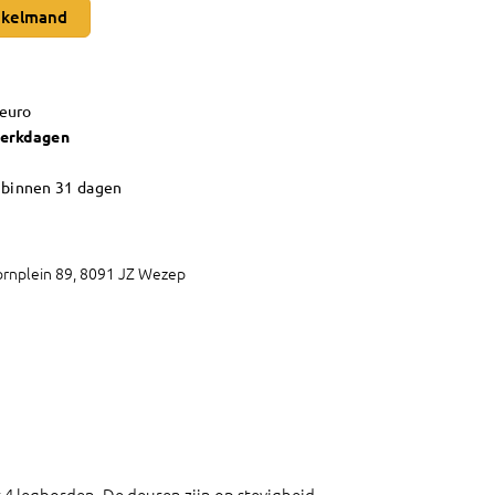
nkelmand
 euro
werkdagen
n
binnen 31 dagen
rnplein 89, 8091 JZ Wezep
t 4 legborden. De deuren zijn op stevigheid