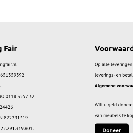
g Fair
Voorwaar
ngfair.nl
Op alle leveringen
 651359392
leverings- en beta
s
Algemene voorwa
BO 0118 3557 32
Wilt u geld donere
224426
van meubels te ko
IN 822291319
22.291.319.B01.
Doneer