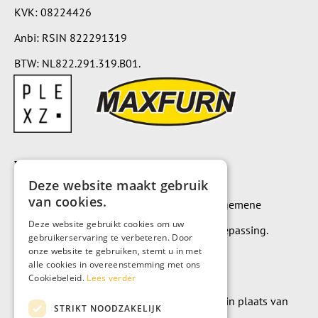
KVK: 08224426
Anbi: RSIN 822291319
BTW: NL822.291.319.B01.
Voorwaarden
Deze website maakt gebruik
van cookies.
Op alle leveringen en diensten zijn onze algemene
Deze website gebruikt cookies om uw
leverings- en betalingsvoorwaarden van toepassing.
gebruikerservaring te verbeteren. Door
onze website te gebruiken, stemt u in met
Algemene voorwaarden
alle cookies in overeenstemming met ons
Cookiebeleid.
Lees verder
Wilt u geld doneren? Dat kan uiteraard ook in plaats van
STRIKT NOODZAKELIJK