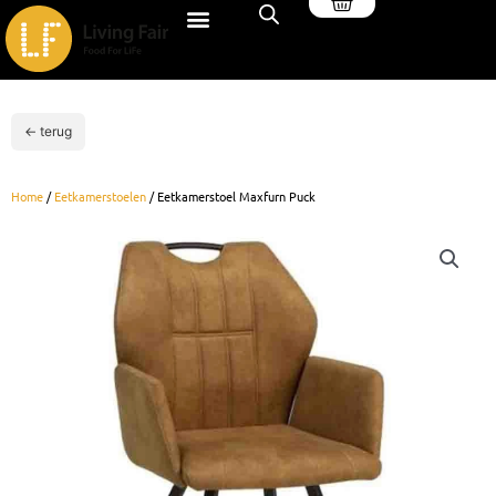
Winkelwagen
Ga
naar
de
inhoud
← terug
Home
/
Eetkamerstoelen
/ Eetkamerstoel Maxfurn Puck