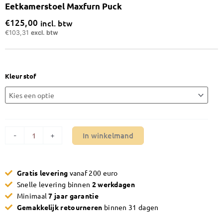
Eetkamerstoel Maxfurn Puck
€
125,00
incl. btw
€
103,31
excl. btw
Eetkamerstoel
Kleur stof
Maxfurn
Puck
aantal
In winkelmand
-
+
Gratis levering
vanaf 200 euro
Snelle levering binnen
2 werkdagen
Minimaal
7 jaar garantie
Gemakkelijk retourneren
binnen 31 dagen