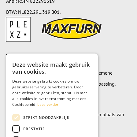
Anbi: RSIN 822291319
BTW: NL822.291.319.B01.
Voorwaarden
Deze website maakt gebruik
van cookies.
Op alle leveringen en diensten zijn onze algemene
Deze website gebruikt cookies om uw
leverings- en betalingsvoorwaarden van toepassing.
gebruikerservaring te verbeteren. Door
onze website te gebruiken, stemt u in met
Algemene voorwaarden
alle cookies in overeenstemming met ons
Cookiebeleid.
Lees verder
Wilt u geld doneren? Dat kan uiteraard ook in plaats van
STRIKT NOODZAKELIJK
meubels te kopen.
PRESTATIE