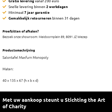
Gratis levering
vanaf 200 euro
Snelle levering binnen
2 werkdagen
Minimaal
7 jaar garantie
Gemakkelijk retourneren
binnen 31 dagen
Proefzitten of afhalen?
Bezoek onze showroom: Meidoornplein 89, 8091 JZ Wezep
Productomschrijving
Salontafel Maxfurn Monopoly
Maten:
40 x 135 x 67 (h x b x d)
Met uw aankoop steunt u Stichting the Art
of Charity