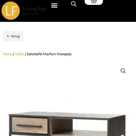
Winkelwagen
Ga
naar
de
inhoud
← terug
Home
/
Tafels
/ Salontafel Maxfurn Monopoly