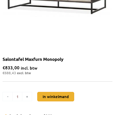
Salontafel Maxfurn Monopoly
€
833,00
incl. btw
€
688,43
excl. btw
Salontafel
In winkelmand
-
+
Maxfurn
Monopoly
aantal