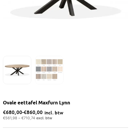
Ovale eettafel Maxfurn Lynn
€
680,00
-
€
860,00
incl. btw
Prijsklasse:
€
561,98
–
€
710,74
excl. btw
€680,00
tot