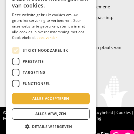
van cookies.
Op alle leveringen en diensten zijn onze algemene
Deze website gebruikt cookies om uw
leverings- en betalingsvoorwaarden van toepassing.
gebruikerservaring te verbeteren. Door
onze website te gebruiken, stemt u in met
Algemene voorwaarden
alle cookies in overeenstemming met ons
Cookiebeleid.
Lees verder
Wilt u geld doneren? Dat kan uiteraard ook in plaats van
STRIKT NOODZAKELIJK
meubels te kopen.
PRESTATIE
Doneer
TARGETING
FUNCTIONEEL
ALLES ACCEPTEREN
© Living Fair 2022 –
Algemene voorwaarden
|
Privacybeleid
|
Cookies
|
ALLES AFWIJZEN
Retourbeleid |
Integriteitsprotocol
|
Klachtenregeling
DETAILS WEERGEVEN
Realisatie:
Flexxmarketing