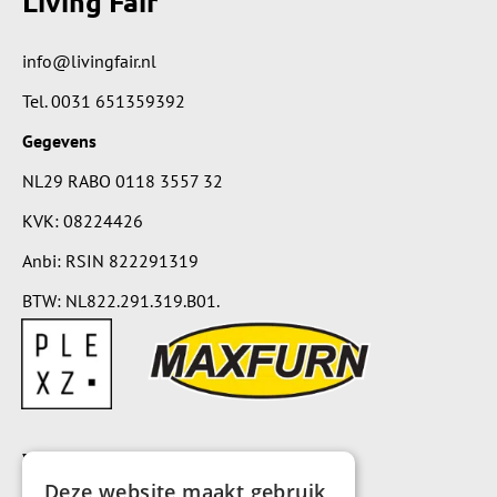
Living Fair
info@livingfair.nl
Tel.
0031 651359392
Gegevens
NL29 RABO 0118 3557 32
KVK: 08224426
Anbi: RSIN 822291319
BTW: NL822.291.319.B01.
Voorwaarden
Deze website maakt gebruik