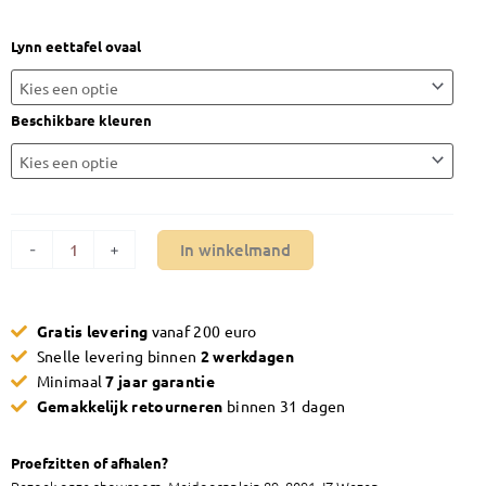
€860,00
Ovale
Lynn eettafel ovaal
eettafel
Maxfurn
Lynn
Beschikbare kleuren
aantal
In winkelmand
-
+
Gratis levering
vanaf 200 euro
Snelle levering binnen
2 werkdagen
Minimaal
7 jaar garantie
Gemakkelijk retourneren
binnen 31 dagen
Proefzitten of afhalen?