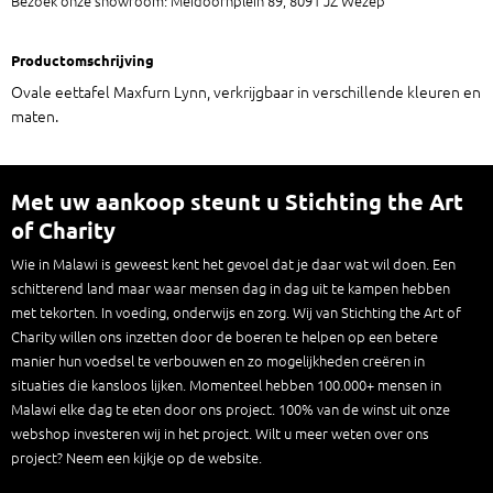
Bezoek onze showroom: Meidoornplein 89, 8091 JZ Wezep
Productomschrijving
Ovale eettafel Maxfurn Lynn, verkrijgbaar in verschillende kleuren en
maten.
Met uw aankoop steunt u Stichting the Art
of Charity
Wie in Malawi is geweest kent het gevoel dat je daar wat wil doen. Een
schitterend land maar waar mensen dag in dag uit te kampen hebben
met tekorten. In voeding, onderwijs en zorg. Wij van Stichting the Art of
Charity willen ons inzetten door de boeren te helpen op een betere
manier hun voedsel te verbouwen en zo mogelijkheden creëren in
situaties die kansloos lijken. Momenteel hebben 100.000+ mensen in
Malawi elke dag te eten door ons project. 100% van de winst uit onze
webshop investeren wij in het project. Wilt u meer weten over ons
project? Neem een kijkje op de website.