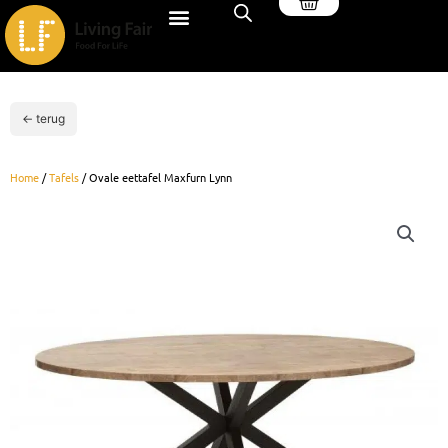
Winkelwagen
Ga
naar
de
inhoud
← terug
Home
/
Tafels
/ Ovale eettafel Maxfurn Lynn