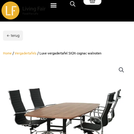
Winkelwagen
Ga
naar
de
inhoud
← terug
Home
/
Vergadertafels
/ Luxe vergadertafel SIGN cognac walnoten