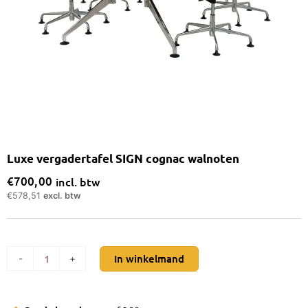
Luxe vergadertafel SIGN cognac walnoten
€
700,00
incl. btw
€
578,51
excl. btw
Luxe
In winkelmand
-
+
vergadertafel
SIGN
cognac