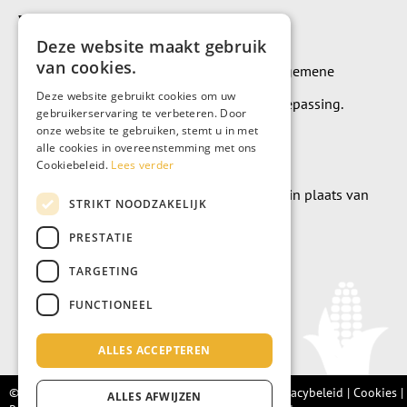
Voorwaarden
Deze website maakt gebruik
van cookies.
Op alle leveringen en diensten zijn onze algemene
Deze website gebruikt cookies om uw
leverings- en betalingsvoorwaarden van toepassing.
gebruikerservaring te verbeteren. Door
onze website te gebruiken, stemt u in met
Algemene voorwaarden
alle cookies in overeenstemming met ons
Cookiebeleid.
Lees verder
Wilt u geld doneren? Dat kan uiteraard ook in plaats van
STRIKT NOODZAKELIJK
meubels te kopen.
PRESTATIE
Doneer
TARGETING
FUNCTIONEEL
ALLES ACCEPTEREN
© Living Fair 2022 –
Algemene voorwaarden
|
Privacybeleid
|
Cookies
|
ALLES AFWIJZEN