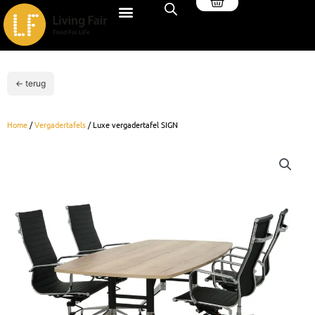
Winkelwagen
Ga
naar
de
inhoud
← terug
Home
/
Vergadertafels
/ Luxe vergadertafel SIGN