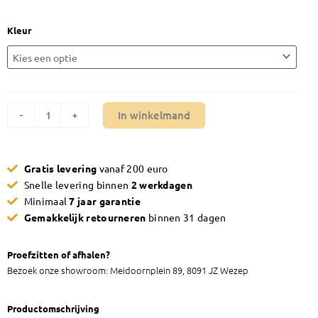
Luxe
Kleur
vergadertafel
SIGN
aantal
In winkelmand
-
+
Gratis levering
vanaf 200 euro
Snelle levering binnen
2 werkdagen
Minimaal
7 jaar garantie
Gemakkelijk retourneren
binnen 31 dagen
Proefzitten of afhalen?
Bezoek onze showroom: Meidoornplein 89, 8091 JZ Wezep
Productomschrijving