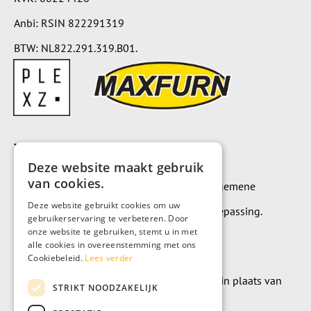
Anbi: RSIN 822291319
BTW: NL822.291.319.B01.
Voorwaarden
Deze website maakt gebruik
van cookies.
Op alle leveringen en diensten zijn onze algemene
Deze website gebruikt cookies om uw
leverings- en betalingsvoorwaarden van toepassing.
gebruikerservaring te verbeteren. Door
onze website te gebruiken, stemt u in met
Algemene voorwaarden
alle cookies in overeenstemming met ons
Cookiebeleid.
Lees verder
Wilt u geld doneren? Dat kan uiteraard ook in plaats van
STRIKT NOODZAKELIJK
meubels te kopen.