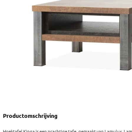
Productomschrijving
Hoektafel Kinga is een prachtige tafe, gemaakt van Lamulux. Lamu