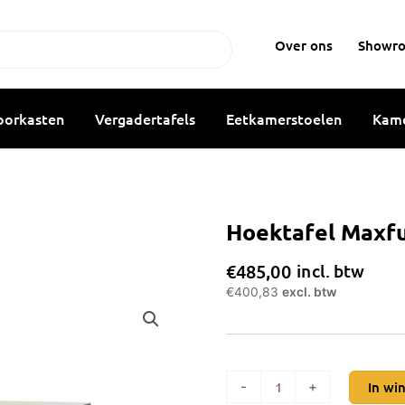
Over ons
Showr
oorkasten
Vergadertafels
Eetkamerstoelen
Kame
Hoektafel Maxfu
€
485,00
incl. btw
€
400,83
excl. btw
Hoektafel
-
+
In wi
Maxfurn