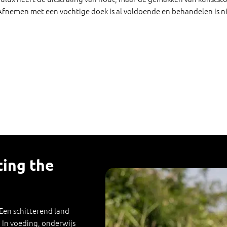
 Afnemen met een vochtige doek is al voldoende en behandelen is ni
ting the
 Een schitterend land
In voeding, onderwijs