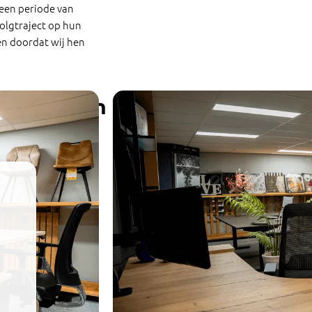
 een periode van
olgtraject op hun
n doordat wij hen
lt u komen proefzitten?