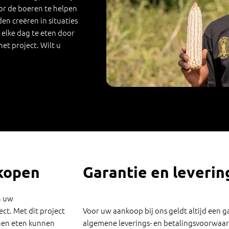
oor de boeren te helpen
n creëren in situaties
elke dag te eten door
et project. Wilt u
kopen
Garantie en leveri
n uw
ct. Met dit project
Voor uw aankoop bij ons geldt altijd een g
gen eten kunnen
algemene leverings- en betalingsvoorwaar