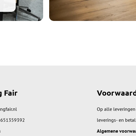
g Fair
Voorwaar
ngfair.nl
Op alle leveringen
 651359392
leverings- en beta
s
Algemene voorwa