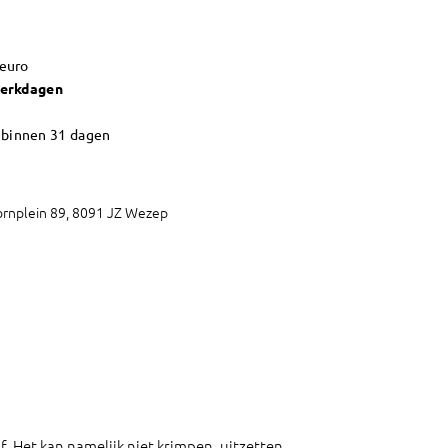
 euro
werkdagen
n
binnen 31 dagen
rnplein 89, 8091 JZ Wezep
. Het kan namelijk niet krimpen, uitzetten