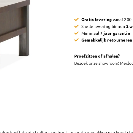
Kinga
aantal
Gratis levering
vanaf 200
Snelle levering binnen
2 
Minimaal
7 jaar garantie
Gemakkelijk retournere
Proefzitten of afhalen?
Bezoek onze showroom: Meidoo
lux heeft de uitstraling van hout, maar de gemakken van kunststof