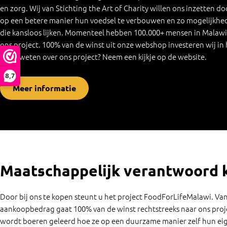
en zorg. Wij van Stichting the Art of Charity willen ons inzetten d
op een betere manier hun voedsel te verbouwen en zo mogelijkhede
die kansloos lijken. Momenteel hebben 100.000+ mensen in Malawi 
ons project. 100% van de winst uit onze webshop investeren wij in h
meer weten over ons project? Neem een kijkje op de website.
8,7
Meer informatie
Maatschappelijk verantwoord 
Door bij ons te kopen steunt u het project FoodForLifeMalawi. Va
aankoopbedrag gaat 100% van de winst rechtstreeks naar ons proje
wordt boeren geleerd hoe ze op een duurzame manier zelf hun ei