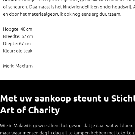
of scheuren. Daarnaast is het kindvriendelijk en onderhoudsvrij.
en door het materiaalgebruik ook nog eens erg duurzaam.
Hoogte: 40 cm
Breedte: 67 cm
Diepte: 67 cm
Kleur: old teak
Merk: Maxfurn
Met uw aankoop steunt u Stich
Art of Charity
Wie in Malawi is geweest kent het gevoel dat je daar wat wil doen.
maar waar mensen dag in dag uit te kampen hebben met tekorten. 