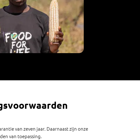
ngsvoorwaarden
arantie van zeven jaar. Daarnaast zijn onze
den van toepassing.