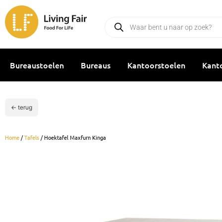
Ga
naar
Producten
zoeken
de
inhoud
Bureaustoelen
Bureaus
Kantoorstoelen
Kant
← terug
Home
/
Tafels
/ Hoektafel Maxfurn Kinga