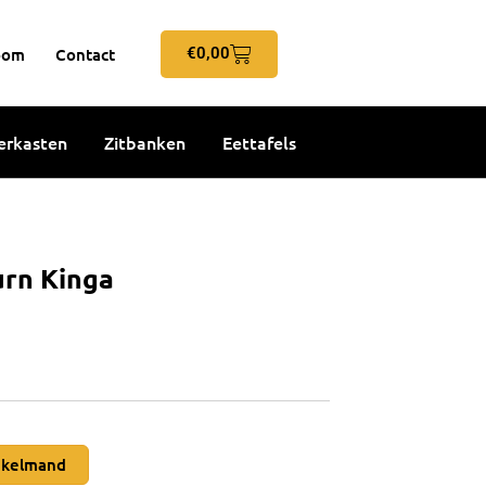
Winkelwagen
oom
Contact
€
0,00
rkasten
Zitbanken
Eettafels
rn Kinga
nkelmand