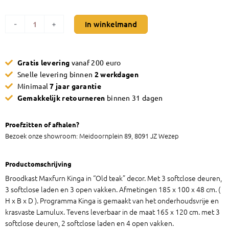
Broodkast
In winkelmand
-
+
Maxfurn
Kinga
aantal
Gratis levering
vanaf 200 euro
Snelle levering binnen
2 werkdagen
Minimaal
7 jaar garantie
Gemakkelijk retourneren
binnen 31 dagen
Proefzitten of afhalen?
Bezoek onze showroom: Meidoornplein 89, 8091 JZ Wezep
Productomschrijving
Broodkast Maxfurn Kinga in “Old teak” decor. Met 3 softclose deuren,
3 softclose laden en 3 open vakken. Afmetingen 185 x 100 x 48 cm. (
H x B x D ). Programma Kinga is gemaakt van het onderhoudsvrije en
krasvaste Lamulux. Tevens leverbaar in de maat 165 x 120 cm. met 3
softclose deuren, 2 softclose laden en 4 open vakken.