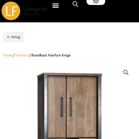
Winkelwagen
Ga
naar
de
inhoud
← terug
Home
/
Maxfurn
/ Broodkast Maxfurn Kinga