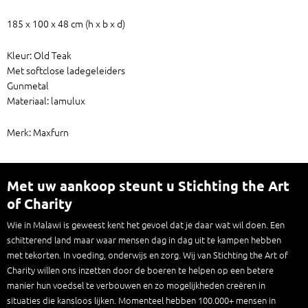
185 x 100 x 48 cm (h x b x d)
Kleur: Old Teak
Met softclose ladegeleiders
Gunmetal
Materiaal: lamulux
Merk: Maxfurn
Met uw aankoop steunt u Stichting the Art
of Charity
Wie in Malawi is geweest kent het gevoel dat je daar wat wil doen. Een
schitterend land maar waar mensen dag in dag uit te kampen hebben
met tekorten. In voeding, onderwijs en zorg. Wij van Stichting the Art of
Charity willen ons inzetten door de boeren te helpen op een betere
manier hun voedsel te verbouwen en zo mogelijkheden creëren in
situaties die kansloos lijken. Momenteel hebben 100.000+ mensen in