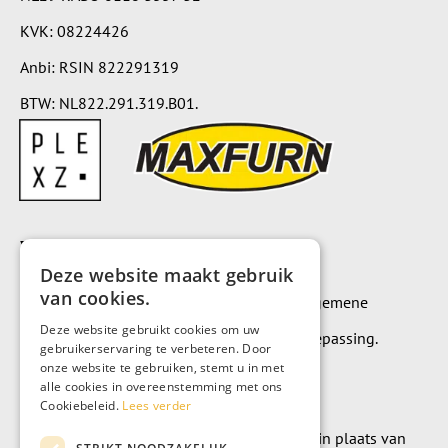
KVK: 08224426
Anbi: RSIN 822291319
BTW: NL822.291.319.B01.
Voorwaarden
Deze website maakt gebruik
van cookies.
Op alle leveringen en diensten zijn onze algemene
Deze website gebruikt cookies om uw
leverings- en betalingsvoorwaarden van toepassing.
gebruikerservaring te verbeteren. Door
onze website te gebruiken, stemt u in met
Algemene voorwaarden
alle cookies in overeenstemming met ons
Cookiebeleid.
Lees verder
Wilt u geld doneren? Dat kan uiteraard ook in plaats van