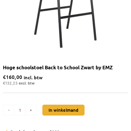
Hoge schoolstoel Back to School Zwart by EMZ
€
160,00
incl. btw
€
132,23
excl. btw
Hoge
In winkelmand
-
+
schoolstoel
Back
to