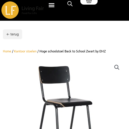
Winkelwagen
Ga
naar
de
inhoud
← terug
Home
/
Kantoor stoelen
/ Hoge schoolstoel Back to School Zwart by EMZ