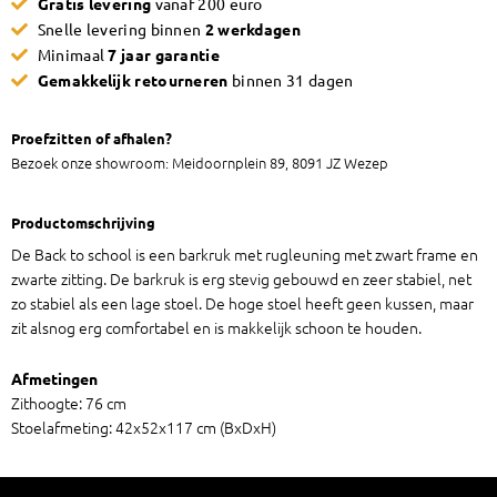
Gratis levering
vanaf 200 euro
School
Snelle levering binnen
2 werkdagen
Zwart
Minimaal
7 jaar garantie
by
Gemakkelijk retourneren
binnen 31 dagen
EMZ
aantal
Proefzitten of afhalen?
Bezoek onze showroom: Meidoornplein 89, 8091 JZ Wezep
Productomschrijving
De Back to school is een barkruk met rugleuning met zwart frame en
zwarte zitting. De barkruk is erg stevig gebouwd en zeer stabiel, net
zo stabiel als een lage stoel. De hoge stoel heeft geen kussen, maar
zit alsnog erg comfortabel en is makkelijk schoon te houden.
Afmetingen
Zithoogte: 76 cm
Stoelafmeting: 42x52x117 cm (BxDxH)