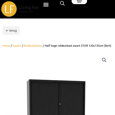
Winkelwagen
Ga
naar
de
inhoud
← terug
Home
/
Kasten
/
Roldeurkasten
/ Half hoge roldeurkast zwart STOR 120x135cm (BxH)