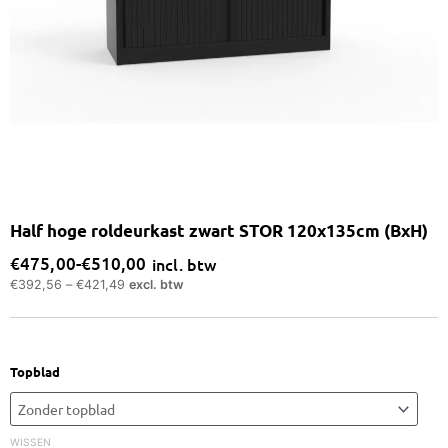
Half hoge roldeurkast zwart STOR 120x135cm (BxH)
€
475,00
-
€
510,00
incl. btw
Prijsklasse:
€
392,56
–
€
421,49
excl. btw
€475,00
tot
€510,00
Half
Topblad
hoge
roldeurkast
zwart
WISSEN