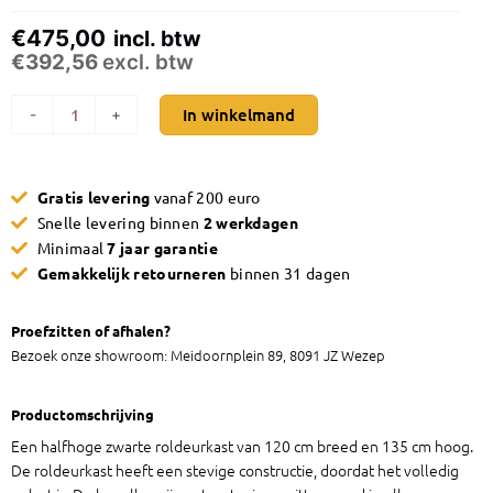
STOR
120x135cm
€
475,00
incl. btw
(BxH)
€
392,56
excl. btw
aantal
In winkelmand
-
+
Gratis levering
vanaf 200 euro
Snelle levering binnen
2 werkdagen
Minimaal
7 jaar garantie
Gemakkelijk retourneren
binnen 31 dagen
Proefzitten of afhalen?
Bezoek onze showroom: Meidoornplein 89, 8091 JZ Wezep
Productomschrijving
Een halfhoge zwarte roldeurkast van 120 cm breed en 135 cm hoog.
De roldeurkast heeft een stevige constructie, doordat het volledig