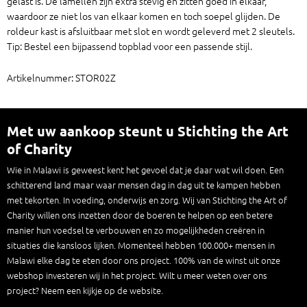
gelast is. De lamellen zijn extra stevig en zitten goed in elkaar,
waardoor ze niet los van elkaar komen en toch soepel glijden. De
roldeur kast is afsluitbaar met slot en wordt geleverd met 2 sleutels.
Tip: Bestel een bijpassend topblad voor een passende stijl.
Artikelnummer: STOR02Z
Met uw aankoop steunt u Stichting the Art
of Charity
Wie in Malawi is geweest kent het gevoel dat je daar wat wil doen. Een
schitterend land maar waar mensen dag in dag uit te kampen hebben
met tekorten. In voeding, onderwijs en zorg. Wij van Stichting the Art of
Charity willen ons inzetten door de boeren te helpen op een betere
manier hun voedsel te verbouwen en zo mogelijkheden creëren in
situaties die kansloos lijken. Momenteel hebben 100.000+ mensen in
Malawi elke dag te eten door ons project. 100% van de winst uit onze
webshop investeren wij in het project. Wilt u meer weten over ons
project? Neem een kijkje op de website.