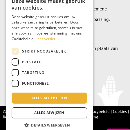
Deze website maakt gebruik
van cookies.
Op alle leveringen en diensten zijn onze algemene
Deze website gebruikt cookies om uw
leverings- en betalingsvoorwaarden van toepassing.
gebruikerservaring te verbeteren. Door
onze website te gebruiken, stemt u in met
Algemene voorwaarden
alle cookies in overeenstemming met ons
Cookiebeleid.
Lees verder
Wilt u geld doneren? Dat kan uiteraard ook in plaats van
STRIKT NOODZAKELIJK
meubels te kopen.
PRESTATIE
Doneer
TARGETING
FUNCTIONEEL
ALLES ACCEPTEREN
© Living Fair 2022 –
Algemene voorwaarden
|
Privacybeleid
|
Cookies
|
ALLES AFWIJZEN
Retourbeleid |
Integriteitsprotocol
|
Klachtenregeling
DETAILS WEERGEVEN