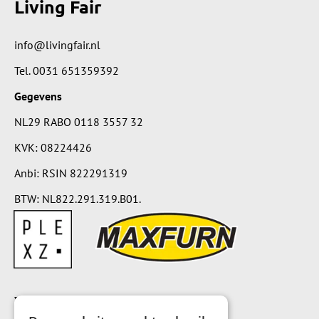
Living Fair
info@livingfair.nl
Tel.
0031 651359392
Gegevens
NL29 RABO 0118 3557 32
KVK: 08224426
Anbi: RSIN 822291319
BTW: NL822.291.319.B01.
Voorwaarden