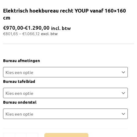
Elektrisch hoekbureau recht YOUP vanaf 160×160
cm
€
970,00
-
€
1.290,00
incl. btw
Prijsklasse:
€
801,65
–
€
1.066,12
excl. btw
€970,00
tot
€1.290,00
Elektrisch
Bureau afmetingen
hoekbureau
recht
YOUP
Bureau tafelblad
vanaf
160x160
cm
Bureau onderstel
aantal