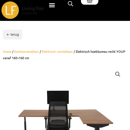
Winkelwagen
Ga
naar
de
inhoud
← terug
Home
/
Kantoormeubilair
/
Elektrisch verstelbaar
/ Elektrisch hoekbureau recht YOUP
vanaf 160×160 cm