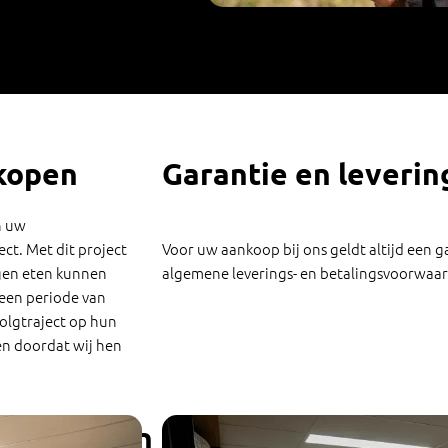
kopen
Garantie en leveri
n uw
ct. Met dit project
Voor uw aankoop bij ons geldt altijd een g
gen eten kunnen
algemene leverings- en betalingsvoorwaar
 een periode van
olgtraject op hun
n doordat wij hen
lt u komen proefzitten?