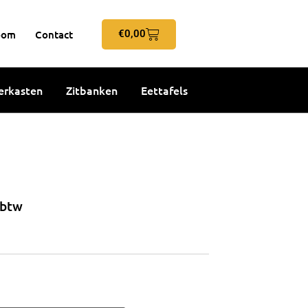
Winkelwagen
oom
Contact
€
0,00
rkasten
Zitbanken
Eettafels
 btw