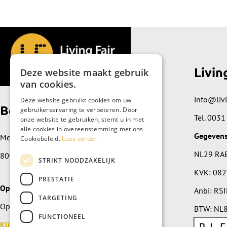
Livin
Deze website maakt gebruik
van cookies.
info@livi
Deze website gebruikt cookies om uw
Bezoek de showroom
gebruikerservaring te verbeteren. Door
Tel.
0031
onze website te gebruiken, stemt u in met
alle cookies in overeenstemming met ons
Gegeven
Meidoornplein 89
Cookiebeleid.
Lees verder
NL29 RA
8091 JZ Wezep
STRIKT NOODZAKELIJK
KVK: 08
PRESTATIE
Openingstijden
Anbi: RS
TARGETING
Open op afspraak, maak een afspraak.
BTW: NL8
FUNCTIONEEL
Klik hier