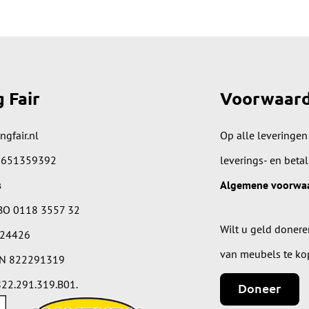
g Fair
Voorwaar
ngfair.nl
Op alle leveringen
 651359392
leverings- en beta
s
Algemene voorwa
BO 0118 3557 32
Wilt u geld donere
224426
van meubels te ko
IN 822291319
22.291.319.B01.
Doneer