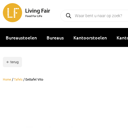
Ga
naar
Producten
zoeken
de
inhoud
Bureaustoelen
Bureaus
Kantoorstoelen
Kant
← terug
Home
/
Tafels
/ Eettafel Vito