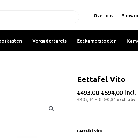
Over ons
Showr
oorkasten
Vergadertafels
Eetkamerstoelen
Kame
Eettafel Vito
Prijsklasse:
€
493,00
-
€
594,00
incl.
€493,00
€
407,44
–
€
490,91
excl. btw
tot
€594,00
Eettafel
Eettafel Vito
Vito