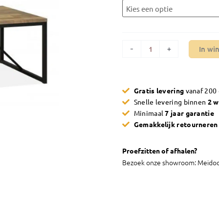
aantal
-
+
In wi
Gratis levering
vanaf 200
Snelle levering binnen
2 
Minimaal
7 jaar garantie
Gemakkelijk retournere
Proefzitten of afhalen?
Bezoek onze showroom: Meidoo