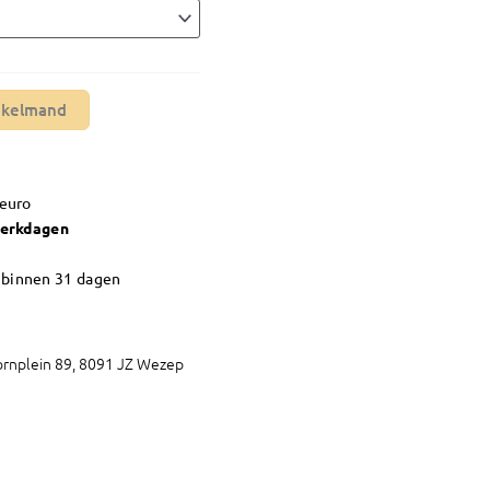
nkelmand
 euro
werkdagen
n
binnen 31 dagen
rnplein 89, 8091 JZ Wezep