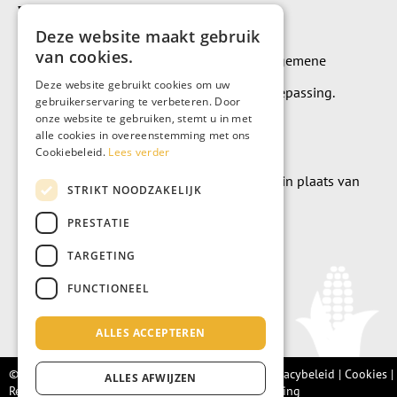
Voorwaarden
Deze website maakt gebruik
van cookies.
Op alle leveringen en diensten zijn onze algemene
Deze website gebruikt cookies om uw
leverings- en betalingsvoorwaarden van toepassing.
gebruikerservaring te verbeteren. Door
onze website te gebruiken, stemt u in met
Algemene voorwaarden
alle cookies in overeenstemming met ons
Cookiebeleid.
Lees verder
Wilt u geld doneren? Dat kan uiteraard ook in plaats van
STRIKT NOODZAKELIJK
meubels te kopen.
PRESTATIE
Doneer
TARGETING
FUNCTIONEEL
ALLES ACCEPTEREN
© Living Fair 2022 –
Algemene voorwaarden
|
Privacybeleid
|
Cookies
|
ALLES AFWIJZEN
Retourbeleid |
Integriteitsprotocol
|
Klachtenregeling