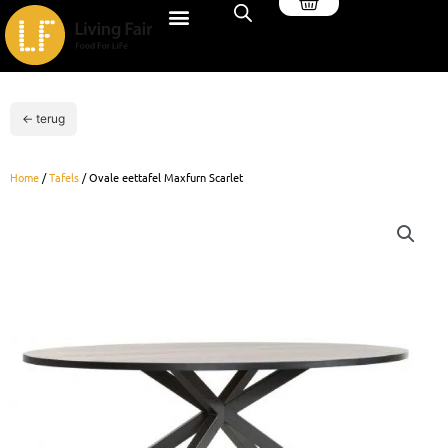
Winkelwagen
Ga
naar
de
inhoud
← terug
Home
/
Tafels
/ Ovale eettafel Maxfurn Scarlet