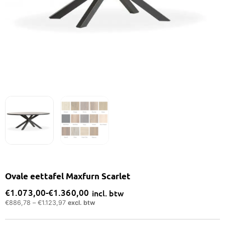
Ovale eettafel Maxfurn Scarlet
€
1.073,00
-
€
1.360,00
incl. btw
Prijsklasse:
€
886,78
–
€
1.123,97
excl. btw
€1.073,00
tot