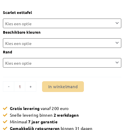
€1.360,00
Ovale
Scarlet eettafel
eettafel
Maxfurn
Scarlet
Beschikbare kleuren
aantal
Rand
In winkelmand
-
+
Gratis levering
vanaf 200 euro
Snelle levering binnen
2 werkdagen
Minimaal
7 jaar garantie
Gemakkelijk retourneren
binnen 31 dagen