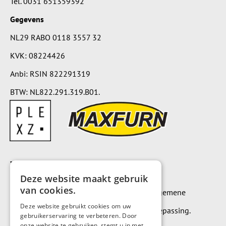
Tel.
0031 651359392
Gegevens
NL29 RABO 0118 3557 32
KVK: 08224426
Anbi: RSIN 822291319
BTW: NL822.291.319.B01.
Voorwaarden
Deze website maakt gebruik
van cookies.
Op alle leveringen en diensten zijn onze algemene
Deze website gebruikt cookies om uw
leverings- en betalingsvoorwaarden van toepassing.
gebruikerservaring te verbeteren. Door
onze website te gebruiken, stemt u in met