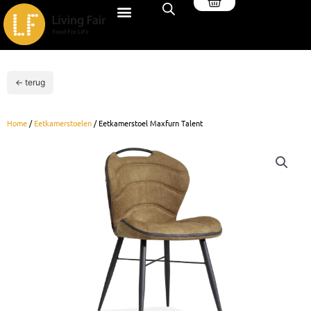
Winkelwagen
Ga
naar
de
inhoud
← terug
Home
/
Eetkamerstoelen
/ Eetkamerstoel Maxfurn Talent