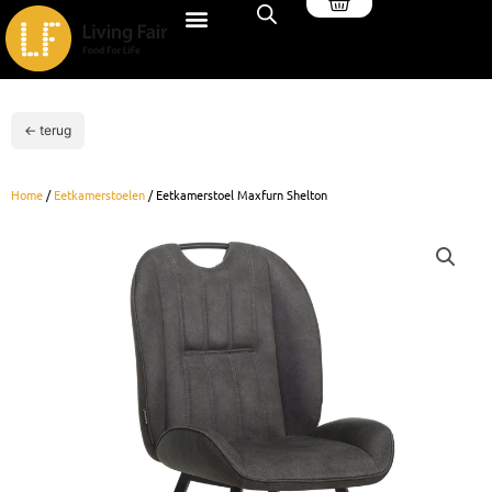
Winkelwagen
Ga
naar
de
inhoud
← terug
Home
/
Eetkamerstoelen
/ Eetkamerstoel Maxfurn Shelton