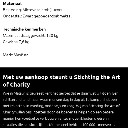
Materiaal
Bekleding: Microvezelstof (Luxor)
Onderstel: Zwart gepoedercoat metaal
Technische kenmerken
Maximaal draaggewicht: 120 kg
Gewicht: 7,6 kg
Merk: Maxfurn
Met uw aankoop steunt u Stichting the Art
of Charity
Wie in Malawi is geweest kent het gevoel dat je daar wat wil doen. Een
schitterend land maar waar mensen dag in dag uit te kampen hebben
met tekorten. In voeding, onderwijs en zorg. Wij van Stichting the Art of
Charity willen ons inzetten door de boeren te helpen op een betere
manier hun voedsel te verbouwen en zo mogelijkheden creëren in
situaties die kansloos lijken. Momenteel hebben 100.000+ mensen in