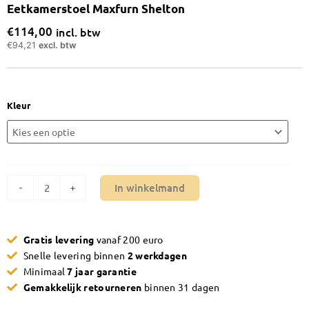
Eetkamerstoel Maxfurn Shelton
€
114,00
incl. btw
€
94,21
excl. btw
Eetkamerstoel
Kleur
Maxfurn
Shelton
aantal
In winkelmand
-
+
Gratis levering
vanaf 200 euro
Snelle levering binnen
2 werkdagen
Minimaal
7 jaar garantie
Gemakkelijk retourneren
binnen 31 dagen