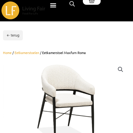
Winkelwagen
Ga
naar
de
inhoud
← terug
Home
/
Eetkamerstoelen
/ Eetkamerstoel Maxfurn Roma