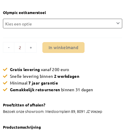
Eetkamerstoel
Olympic eetkamerstoel
Maxfurn
Olympic
aantal
In winkelmand
-
+
Gratis levering
vanaf 200 euro
Snelle levering binnen
2 werkdagen
Minimaal
7 jaar garantie
Gemakkelijk retourneren
binnen 31 dagen
Proefzitten of afhalen?
Bezoek onze showroom: Meidoornplein 89, 8091 JZ Wezep
Productomschrijving