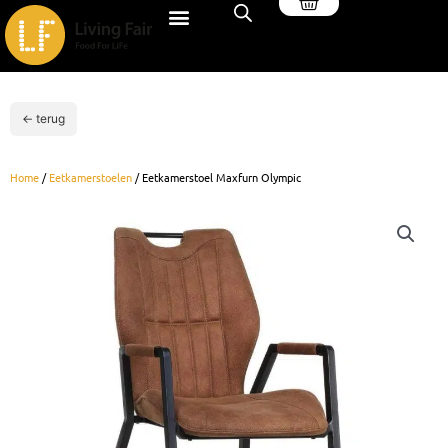
Winkelwagen
Ga
naar
de
inhoud
← terug
Home
/
Eetkamerstoelen
/ Eetkamerstoel Maxfurn Olympic