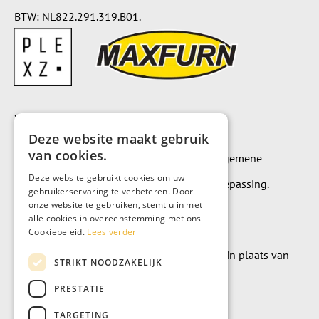
BTW: NL822.291.319.B01.
Voorwaarden
Deze website maakt gebruik
van cookies.
Op alle leveringen en diensten zijn onze algemene
Deze website gebruikt cookies om uw
leverings- en betalingsvoorwaarden van toepassing.
gebruikerservaring te verbeteren. Door
onze website te gebruiken, stemt u in met
Algemene voorwaarden
alle cookies in overeenstemming met ons
Cookiebeleid.
Lees verder
Wilt u geld doneren? Dat kan uiteraard ook in plaats van
STRIKT NOODZAKELIJK
meubels te kopen.
PRESTATIE
Doneer
TARGETING