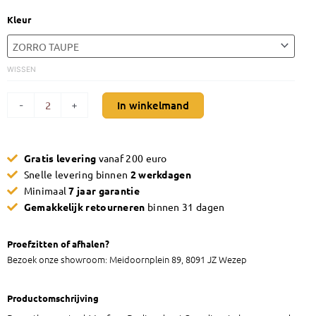
Eetkamerstoel
Kleur
Maxfurn
Bodie
aantal
WISSEN
In winkelmand
-
+
Gratis levering
vanaf 200 euro
Snelle levering binnen
2 werkdagen
Minimaal
7 jaar garantie
Gemakkelijk retourneren
binnen 31 dagen
Proefzitten of afhalen?
Bezoek onze showroom: Meidoornplein 89, 8091 JZ Wezep
Productomschrijving