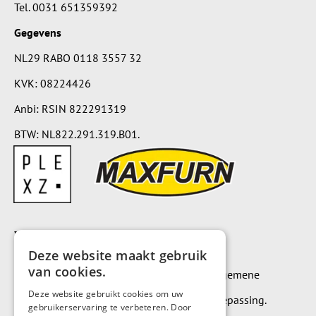
Tel.
0031 651359392
Gegevens
NL29 RABO 0118 3557 32
KVK: 08224426
Anbi: RSIN 822291319
BTW: NL822.291.319.B01.
Voorwaarden
Deze website maakt gebruik
van cookies.
Op alle leveringen en diensten zijn onze algemene
Deze website gebruikt cookies om uw
leverings- en betalingsvoorwaarden van toepassing.
gebruikerservaring te verbeteren. Door