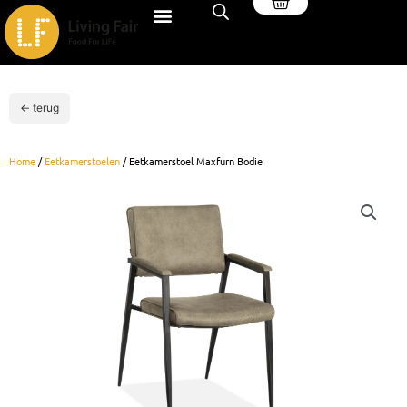
Winkelwagen
Ga
naar
de
inhoud
← terug
Home
/
Eetkamerstoelen
/ Eetkamerstoel Maxfurn Bodie