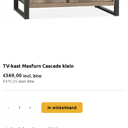
TV-kast Maxfurn Cascade klein
€
569,00
incl. btw
€
470,25
excl. btw
TV-
In winkelmand
-
+
kast
Maxfurn
Cascade