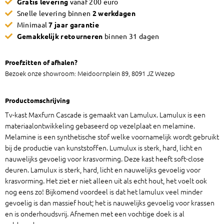
Gratis levering
vanaf 200 euro
klein
Snelle levering binnen
2 werkdagen
aantal
Minimaal
7 jaar garantie
Gemakkelijk retourneren
binnen 31 dagen
Proefzitten of afhalen?
Bezoek onze showroom: Meidoornplein 89, 8091 JZ Wezep
Productomschrijving
Tv-kast Maxfurn Cascade is gemaakt van Lamulux. Lamulux is een
materiaalontwikkeling gebaseerd op vezelplaat en melamine.
Melamine is een synthetische stof welke voornamelijk wordt gebruikt
bij de productie van kunststoffen. Lumulux is sterk, hard, licht en
nauwelijks gevoelig voor krasvorming. Deze kast heeft soft-close
deuren. Lamulux is sterk, hard, licht en nauwelijks gevoelig voor
krasvorming. Het ziet er niet alleen uit als echt hout, het voelt ook
nog eens zo! Bijkomend voordeel is dat het lamulux veel minder
gevoelig is dan massief hout; het is nauwelijks gevoelig voor krassen
en is onderhoudsvrij. Afnemen met een vochtige doek is al