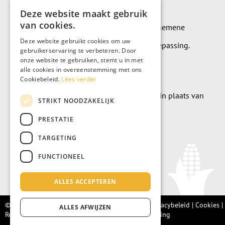
Deze website maakt gebruik
van cookies.
Op alle leveringen en diensten zijn onze algemene
Deze website gebruikt cookies om uw
leverings- en betalingsvoorwaarden van toepassing.
gebruikerservaring te verbeteren. Door
onze website te gebruiken, stemt u in met
Algemene voorwaarden
alle cookies in overeenstemming met ons
Cookiebeleid.
Lees verder
Wilt u geld doneren? Dat kan uiteraard ook in plaats van
STRIKT NOODZAKELIJK
meubels te kopen.
PRESTATIE
Doneer
TARGETING
FUNCTIONEEL
ALLES ACCEPTEREN
© Living Fair 2022 –
Algemene voorwaarden
|
Privacybeleid
|
Cookies
|
ALLES AFWIJZEN
Retourbeleid |
Integriteitsprotocol
|
Klachtenregeling