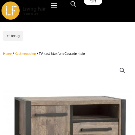
Winkelwagen
Ga
naar
de
inhoud
← terug
Home
/
Kastmeubelen
/ TV-kast Maxfurn Cascade klein