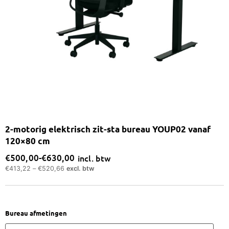
2-motorig elektrisch zit-sta bureau YOUP02 vanaf
120×80 cm
€
500,00
-
€
630,00
incl. btw
Prijsklasse:
€
413,22
–
€
520,66
excl. btw
€500,00
tot
€630,00
2-
Bureau afmetingen
motorig