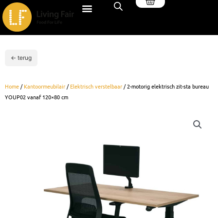
Winkelwagen
Ga
naar
de
inhoud
← terug
Home
/
Kantoormeubilair
/
Elektrisch verstelbaar
/ 2-motorig elektrisch zit-sta bureau
YOUP02 vanaf 120×80 cm