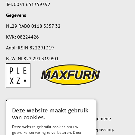
Tel.
0031 651359392
Gegevens
NL29 RABO 0118 3557 32
KVK: 08224426
Anbi: RSIN 822291319
BTW: NL822.291.319.B01.
Voorwaarden
Deze website maakt gebruik
van cookies.
Op alle leveringen en diensten zijn onze algemene
Deze website gebruikt cookies om uw
leverings- en betalingsvoorwaarden van toepassing.
gebruikerservaring te verbeteren. Door