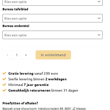
elektrisch
zit-
Bureau tafelblad
sta
bureau
YOUP02
Bureau onderstel
vanaf
120x80
cm
aantal
In winkelmand
-
+
Gratis levering
vanaf 200 euro
Snelle levering binnen
2 werkdagen
Minimaal
7 jaar garantie
Gemakkelijk retourneren
binnen 31 dagen
Proefzitten of afhalen?
Bezoek onze showroom: Meidoornplein 89, 8091 JZ Wezep